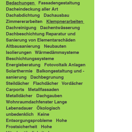
Bedachungen
•
Fassadengestaltung
•
Dacheindeckung aller Art
•
Dachabdichtung
•
Dachausbau
•
Zimmererarbeiten
•
Klempnerarbeiten
•
Dachreinigung
•
Dachentwässerung
•
Dachbeschichtung Reparatur und
Sanierung von Elementarschäden
•
Altbausanierung
•
Neubauten
•
Isolierungen
•
Wärmedämmsysteme
•
Beschichtungssysteme
•
Energieberatung
•
Fotovoltaik Anlagen
•
Solarthermie
•
Balkongestaltung und -
sanierung
•
Dachbegrunung
•
Steildächer
•
Flachdächer
•
Vordächer
Carports
•
Metallfassaden
•
Metalldächer
•
Dachgauben
•
Wohnraumdachfenster Lange
Lebensdauer
•
Ökologisch
unbedenklich
•
Keine
Entsorgungsprobleme
•
Hohe
Frostsicherheit
•
Hohe