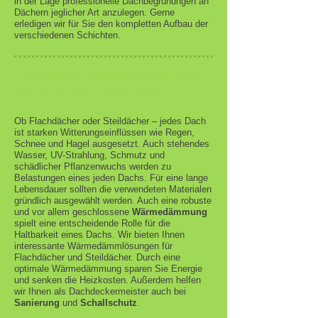
in der Lage professionelle Dachbegrünungen an
Dächern jeglicher Art anzulegen. Gerne
erledigen wir für Sie den kompletten Aufbau der
verschiedenen Schichten.
Sanierung, Wärmedämmung &
Schallschutz
für Ih
r Dach
Ob Flachdächer oder Steildächer – jedes Dach
ist starken Witterungseinflüssen wie Regen,
Schnee und Hagel ausgesetzt. Auch stehendes
Wasser, UV-Strahlung, Schmutz und
schädlicher Pflanzenwuchs werden zu
Belastungen eines jeden Dachs. Für eine lange
Lebensdauer sollten die verwendeten Materialen
gründlich ausgewählt werden. Auch eine robuste
und vor allem geschlossene
Wärmedämmung
spielt eine entscheidende Rolle für die
Haltbarkeit eines Dachs. Wir bieten Ihnen
interessante Wärmedämmlösungen für
Flachdächer und Steildächer. Durch eine
optimale Wärmedämmung sparen Sie Energie
und senken die Heizkosten. Außerdem helfen
wir Ihnen als Dachdeckermeister auch bei
Sanierung
und
Schallschutz
.