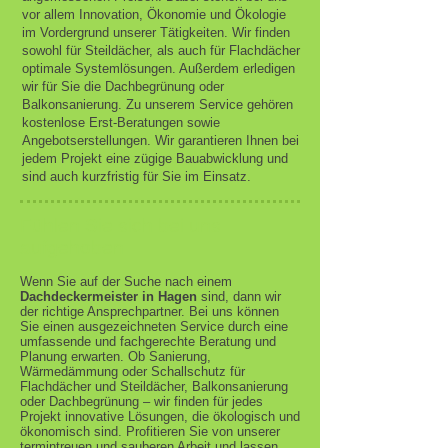
vor allem Innovation, Ökonomie und Ökologie
im Vordergrund unserer Tätigkeiten. Wir finden
sowohl für Steildächer, als auch für Flachdächer
optimale Systemlösungen. Außerdem erledigen
wir für Sie die Dachbegrünung oder
Balkonsanierung. Zu unserem Service gehören
kostenlose Erst-Beratungen sowie
Angebotserstellungen. Wir garantieren Ihnen bei
jedem Projekt eine zügige Bauabwicklung und
sind auch kurzfristig für Sie im Einsatz.
Fühlen Sie sich bei uns
aufgehoben
Wenn Sie auf der Suche nach einem
Dachdeckermeister in Hagen
sind, dann wir
der richtige Ansprechpartner. Bei uns können
Sie einen ausgezeichneten Service durch eine
umfassende und fachgerechte Beratung und
Planung erwarten. Ob Sanierung,
Wärmedämmung oder Schallschutz für
Flachdächer und Steildächer, Balkonsanierung
oder Dachbegrünung – wir finden für jedes
Projekt in
novative Lösungen, die ökologisch und
ökonomisch sind. Profitieren Sie von unserer
termintreuen und sauberen Arbeit und lassen