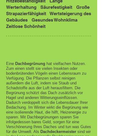
Hitzebeständigkeit
•
Lange
Werterhaltung
•
Säurefestigkeit
•
Große
Strapazierfähigkeit
•
Wertsteigerung des
Gebäudes
•
Gesundes Wohnklima
•
Zeitlose Schönheit
Dachbegrünung – ein
Vielfachnutzen
für Ihr Dach
Eine
Dachbegrünung
hat vielfachen Nutzen.
Zum einen stellt sie vielen Insekten oder
bodenbrütenden Vögeln einen Lebensraum zu
Verfügung. Die Pflanzen selbst reinigen
außerdem die Luft, indem sie Staub und
Schadstoffe aus der Luft herausfiltern. Die
Begrünung schützt das Dach zusätzlich vor
Hagel und anderen Witterungseinflüssen.
Dadurch verdoppelt sich die Lebensdauer Ihrer
Bedachung. Im Winter wirkt die Begrünung wie
eine isolierende Haut, die hilft, Heizenergie zu
sparen. Mit Dachbegrünungen sparen Sie
infolgedessen bares Geld, sorgen für eine
Verschönerung Ihres Daches und tun was Gutes
für die Umwelt. Als
Dachdeckermeister
sind wir